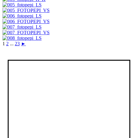
1
2
...
23
►