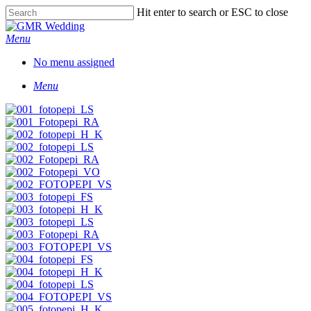
Skip
Hit enter to search or ESC to close
to
Close
main
Search
Menu
content
No menu assigned
Menu